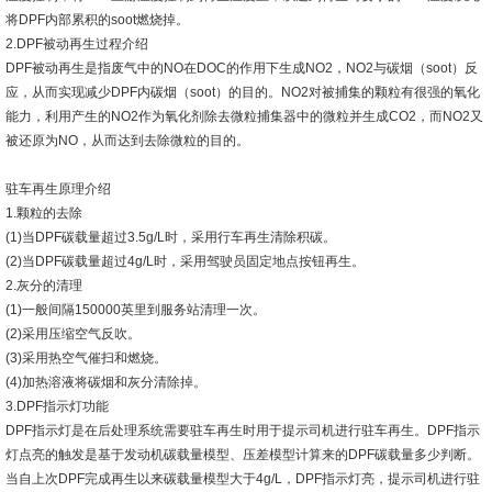
将DPF内部累积的soot燃烧掉。
2.DPF被动再生过程介绍
DPF被动再生是指废气中的NO在DOC的作用下生成NO2，NO2与碳烟（soot）反
应，从而实现减少DPF内碳烟（soot）的目的。NO2对被捕集的颗粒有很强的氧化
能力，利用产生的NO2作为氧化剂除去微粒捕集器中的微粒并生成CO2，而NO2又
被还原为NO，从而达到去除微粒的目的。
驻车再生原理介绍
1.颗粒的去除
(1)当DPF碳载量超过3.5g/L时，采用行车再生清除积碳。
(2)当DPF碳载量超过4g/L时，采用驾驶员固定地点按钮再生。
2.灰分的清理
(1)一般间隔150000英里到服务站清理一次。
(2)采用压缩空气反吹。
(3)采用热空气催扫和燃烧。
(4)加热溶液将碳烟和灰分清除掉。
3.DPF指示灯功能
DPF指示灯是在后处理系统需要驻车再生时用于提示司机进行驻车再生。DPF指示
灯点亮的触发是基于发动机碳载量模型、压差模型计算来的DPF碳载量多少判断。
当自上次DPF完成再生以来碳载量模型大于4g/L，DPF指示灯亮，提示司机进行驻