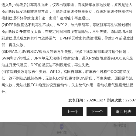
进入Rgn阶段后驻车再生退出，仪表出现车速，而实际车在原地没动，原因是进入
Rgn阶段后发动机转速非常高，可能导致车速传感器振动，仪表对车速传感器信号
毛刺处理不好导致出现车速，出现车速后驻车再生退出。
(2)DPF前温度达不到再生不成功。WP12，陕汽牵引车，寒区驻车再生试验过程中
Rgn阶段DPF前温度太低，在规定时间积碳没有清除完，再生失败。原因是增压器
到后处理总成之间的排气管路漏气，DPM单元喷出的柴油泄漏，导致DPF前温度过
低，再生失败。
(3)DPM单元SV阀和DV阀插反导致再生失败。很多下线新车都出现过这个问题，
SV阀和DV阀插反，DPM单元无法整车喷射柴油，进入Rgn阶段后没有DOC氧化柴
油提升废气温度，DPF前温度达不到设定值，再生失败。
(4)节流阀失效导致再生失败。WP10，福田自卸车，驻车再生过程中DOC前温度
低，达不到状态跳转条件，无法从Lof阶段跳转到Dry阶段，再生失败。原因是节流
阀失效，无法按照ECU给定的设定值动作，失去憋气作用，发动机废气温度无法提
升。
发表日期：2020/11/27 浏览次数：22607
上一个
下一个
返回列表