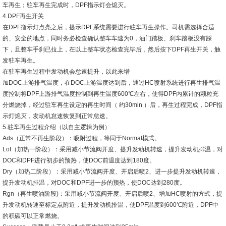
车再生；驻车再生完成时，DPF指示灯会熄灭。
4.DPF再生开关
在DPF指示灯点亮之后，提示DPF系统需要进行驻车再生操作。司机需选择合适
的、安全的地点，同时务必检查确认整车车速为0，油门踏板、刹车踏板没有踩
下，且整车手刹已拉上，在以上整车状态检查完毕后，然后按下DPF再生开关，触
发驻车再生。
在驻车再生过程中发动机会怠速提升，以此来增
加DOC上游排气温度，在DOC上游温度达到后，通过HC喷射系统进行再生排气温
度控制将DPF上游排气温度控制到再生温度600℃左右，使得DPF内累计的颗粒充
分燃烧掉，经过驻车再生设定的再生时间（ 约30min ）后，再生过程完成，DPF指
示灯熄灭，发动机怠速恢复到正常怠速。
5.驻车再生过程介绍（以自主逻辑为例）
Ads（正常不再生阶段）：吸附过程，等同于Normal模式。
Lof（加热一阶段）：采用减小节流阀开度、提升发动机转速，提升发动机排温，对
DOC和DPF进行初步的预热，使DOC前温度达到180度。
Dry（加热二阶段）：采用减小节流阀开度、开启后喷2、进一步提升发动机转速，
提升发动机排温，对DOC和DPF进一步的预热，使DOC达到280度。
Rgn（再生喷油阶段)：采用减小节流阀开度、开启后喷2、增加HC喷射的方式，提
升发动机转速至标定点附近，提升发动机排温，使DPF温度到600℃附近，DPF中
的积碳可以正常燃烧。