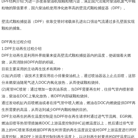
DPF结构介绍:为进一步改善柴油机细颗粒物污染，满足国六法规对柴油机废气中颗
粒物的限值要求，国六柴油机使用净化效率高的壁流式颗粒捕捉器（DPF）。
壁流式颗粒捕捉器（DPF）依靠交替封堵载体孔进出口强迫气流通过多孔壁面实现
颗粒的捕集。
DPF再生过程介绍
1.DPF主动再生过程介绍
DPF主动再生是利用外界能量来提高壁流式颗粒捕捉器内的温度，使碳烟着火燃
烧，从而消除掉DPF内部的积碳。
目前主要采用的主动再生技术有两种：
(1)缸内后喷：该技术主要应用在小排量柴油机上，通过喷油器远上止点后喷，这部
分未燃柴油随尾气进入DOC内氧化放热，从而使碳颗粒烧掉。
(2)尾管HC喷射：通过增加一套供油系统，当DPF需要再生时，往排气管内喷射柴
油，柴油在DOC上氧化放热，将DPF内部碳颗粒烧掉。
通过发动机缸内后喷燃油或者在排气管中喷入燃油，燃油在DOC内燃烧提供DPF再
生所需要的高温，从而达到减少DPF内颗粒物的目的。
DPF主动再生的再生温度控制是当DPF存在再生请求时通过进气节流阀、EGR阀、
燃油后喷等热管理措施将DOC上游温度控制到HC起燃温度以上，然后通过排气管
路上的HC喷射系统根据DPF再生时所需的再生温度设定值对DPF上游温度进行闭环
温度控制，将DPF上游温度控制到再生温度上，以达到再生时要求的DPF温度以此