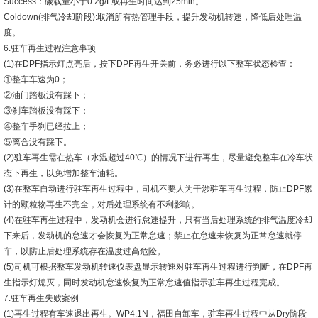
Success：碳载量小于0.2g/L或再生时间达到25min。
Coldown(排气冷却阶段):取消所有热管理手段，提升发动机转速，降低后处理温
度。
6.驻车再生过程注意事项
(1)在DPF指示灯点亮后，按下DPF再生开关前，务必进行以下整车状态检查：
①整车车速为0；
②油门踏板没有踩下；
③刹车踏板没有踩下；
④整车手刹已经拉上；
⑤离合没有踩下。
(2)驻车再生需在热车（水温超过40℃）的情况下进行再生，尽量避免整车在冷车状
态下再生，以免增加整车油耗。
(3)在整车自动进行驻车再生过程中，司机不要人为干涉驻车再生过程，防止DPF累
计的颗粒物再生不完全，对后处理系统有不利影响。
(4)在驻车再生过程中，发动机会进行怠速提升，只有当后处理系统的排气温度冷却
下来后，发动机的怠速才会恢复为正常怠速；禁止在怠速未恢复为正常怠速就停
车，以防止后处理系统存在温度过高危险。
(5)司机可根据整车发动机转速仪表盘显示转速对驻车再生过程进行判断，在DPF再
生指示灯熄灭，同时发动机怠速恢复为正常怠速值指示驻车再生过程完成。
7.驻车再生失败案例
(1)再生过程有车速退出再生。WP4.1N，福田自卸车，驻车再生过程中从Dry阶段