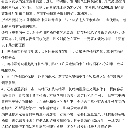
有些卡友认为烧尿素会费油，这是一种误解。发动机气缸内烧柴油，尾气处理器消
耗尿素溶液，它们互不影响，两者消耗比例为3%-5%，发动机消耗100L燃油的需
要消耗3-5L车用尿素，反而不烧尿素会限制扭矩，车辆没力。
所以不要随便往
尿素溶液
中添加普通水，防止杂质进入尿素溶液中，当使用时，引
起尿素喷嘴堵塞的现象。
还有很重要的一点，对于使用吨桶存储的尿素液，储存环境除了要低温通风外，还
要遮光，吨桶可以反复回收使用，且长时间放在室外，一定要加装吨桶罩，主要有
以下几方面原因：
1、吨桶由塑料材质制成，长时间暴露在光照下，会加快吨桶的老化，减少吨桶的
使用寿命。
2、吨桶罩对吨桶起到保护作用，防止加注尿素液的卡车对吨桶不小心剐蹭，造成
吨桶损坏。
3、多了吨桶罩的保护，外界的雨水、灰尘等污染物更加不容易进入到桶中影响尿
素液质量。
4、还有很重要的一点，吨桶不加装吨桶罩，长时间暴露在光照条件下，桶内容易
滋生青苔，青苔属于藻类植物，本身含有叶绿素可以进行光合作用，一旦空气中的
青苔孢子进入到吨桶中，在光照和有水的条件下，会结合二氧化碳合成生长所需的
有机物，不断进行繁衍，青苔越积越多，影响尿素液质量。
为保证尿素液在存储中质量不受影响，存储环境一定要低温且通风，吨桶要加装吨
桶罩，避免尿素液因为存储原因造成质量降低，甚至失效的情况发生，一旦使用了
这样的尿素液不但达不到尾气处理的效果，还会引起发动机无力故障的产生!