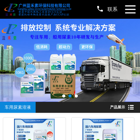
联系
车用尿素溶液
产品展示