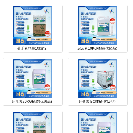
蓝禾素箱装10kg*2
启蓝素10KG桶装(优级品)
启蓝素20KG桶装(优级品)
启蓝素IBC吨桶(优级品)