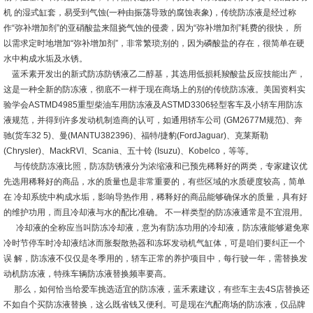
机 的湿式缸套，易受到气蚀(一种由振荡导致的腐蚀表象)，传统防冻液是经过称
作“弥补增加剂”的亚硝酸盐来阻挠气蚀的侵袭，因为“弥补增加剂”耗费的很快， 所
以需求定时地增加“弥补增加剂”，非常繁琐;别的，因为磷酸盐的存在，很简单在硬
水中构成水垢及水锈。
蓝禾素开发出的新式防冻防锈液乙二醇基，其选用低损耗羧酸盐反应技能出产，
这是一种全新的防冻液，彻底不一样于现在商场上的别的传统防冻液。美国资料实
验学会ASTMD4985重型柴油车用防冻液及ASTMD3306轻型客车及小轿车用防冻
液规范，并得到许多发动机制造商的认可，如通用轿车公司 (GM2677M规范)、奔
驰(货车32 5)、曼(MANTU382396)、福特/捷豹(FordJaguar)、克莱斯勒
(Chrysler)、MackRVI、Scania、五十铃 (Isuzu)、Kobelco，等等。
与传统防冻液比照，防冻防锈液分为浓缩液和已预先稀释好的两类，专家建议优
先选用稀释好的商品，水的质量也是非常重要的，有些区域的水质硬度较高，简单
在 冷却系统中构成水垢，影响导热作用，稀释好的商品能够确保水的质量，具有好
的维护功用，而且冷却液与水的配比准确。 不一样类型的防冻液通常是不宜混用。
冷却液的全称应当叫防冻冷却液，意为有防冻功用的冷却液，防冻液能够避免寒
冷时节停车时冷却液结冰而胀裂散热器和冻坏发动机气缸体，可是咱们要纠正一个
误 解，防冻液不仅仅是冬季用的，轿车正常的养护项目中，每行驶一年，需替换发
动机防冻液，特殊车辆防冻液替换频率要高。
那么，如何恰当给爱车挑选适宜的防冻液，蓝禾素建议，有些车主去4S店替换还
不如自个买防冻液替换，这么既省钱又便利。可是现在汽配商场的防冻液，仅品牌