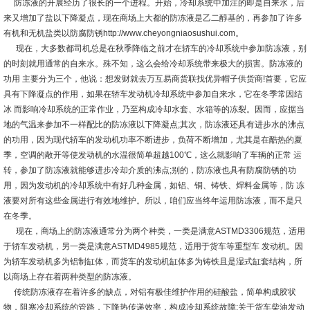
防冻液的开展经历了很长的一个进程。开始，冷却系统中加注的即是自来水，后
来又增加了盐以下降凝点，现在商场上大都的防冻液是乙二醇基的，再参加了许多
有机和无机盐类以防腐防锈http://www.cheyongniaosushui.com。
现在，大多数都司机总是在秋季降临之前才在轿车的冷却系统中参加防冻液，别
的时刻就用通常的自来水。殊不知，这么会给冷却系统带来极大的损害。防冻液的
功用 主要分为三个，他说：想发财就去万互易商货联找优异帽子供货商!首要，它应
具有下降凝点的作用，如果在轿车发动机冷却系统中参加自来水，它在冬季常因结
冰 而影响冷却系统的正常作业，乃至构成冷却水套、水箱等的冻裂。因而，应据当
地的气温来参加不一样配比的防冻液以下降凝点;其次，防冻液还具有进步水的沸点
的功用，因为现代轿车的发动机功率不断进步，负荷不断增加，尤其是在酷热的夏
季，空调的敞开等使发动机的水温很简单超越100℃，这么就影响了车辆的正常 运
转，参加了防冻液就能够进步冷却介质的沸点;别的，防冻液也具有防腐防锈的功
用，因为发动机的冷却系统中有好几种金属，如铝、铜、铸铁、焊料金属等，防 冻
液要对所有这些金属进行有效地维护。所以，咱们应当终年运用防冻液，而不是只
在冬季。
现在，商场上的防冻液通常分为两个种类，一类是满意ASTMD3306规范，适用
于轿车发动机，另一类是满意ASTMD4985规范，适用于货车等重型车 发动机。因
为轿车发动机多为铝制缸体，而货车的发动机缸体多为铸铁且是湿式缸套结构，所
以商场上存在着两种类型的防冻液。
传统防冻液存在着许多的缺点，对铝有极佳维护作用的硅酸盐，简单构成胶状
物，阻塞冷却系统的管路，下降热传递效率，构成冷却系统故障;关于货车柴油发动