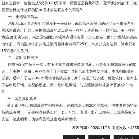
就有上百种，价格也从5元到120元不等，质量更是良莠不齐。蓝禾素总结如下，究
竟应当挑选什么样的防冻液才最适宜自个的车呢?
一、挑选适宜商品
汽配商场尽管许多个品牌和不一样价位，面对着琳琅满目的商品应当依据自个
需求来采购。比方，依据防冻液的冰点是不一样的，这是按不一样区域、不一样环
境温 度来决议的。南边区域的防冻液冰点通常在零下15℃摆布，而北方区域则要高
出许多，商场里有许多的防冻液写着冰点有零下25℃，本来并没有达标，冰点只有
15℃摆布的作用。
二、定时替换养护
防冻液2-3年替换一次，有不少车主都来替换防冻液，可是关于防冻液替换的知
识，车主并不明白，有些车主车子不到2年时刻也请求替换防冻液，本来彻底没有
必要。通常车子在2-3年才需求替换防冻液，新车有原厂防冻液，质量较好，基本上
不会出现开锅、冻裂的痕迹。除非是出现事端，防冻液渗漏时才需求替换或许 增
加。
三、留意真伪检查
蓝禾素说明，防冻液通常都有色彩，色彩越深，防冻才能越强。消费者在为轿车
换防冻液时，一定要检查包装上的厂名、厂址、电话、出产日期等。正规商品标示
完全，笔迹明晰，伪劣商品笔迹含糊简单擦掉。
发表日期：2020/11/26 浏览次数：4865